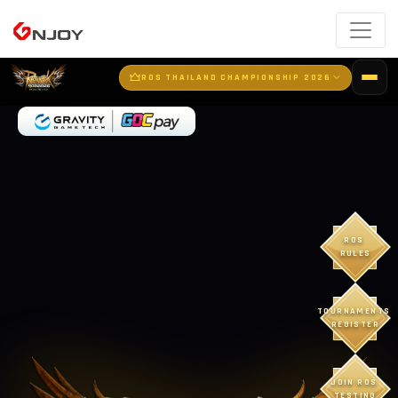
-->
ROS THAILAND CHAMPIONSHIP 2026
ROS 
RULES
TOURNAMENTS 
REGISTER
JOIN ROS 
TESTING